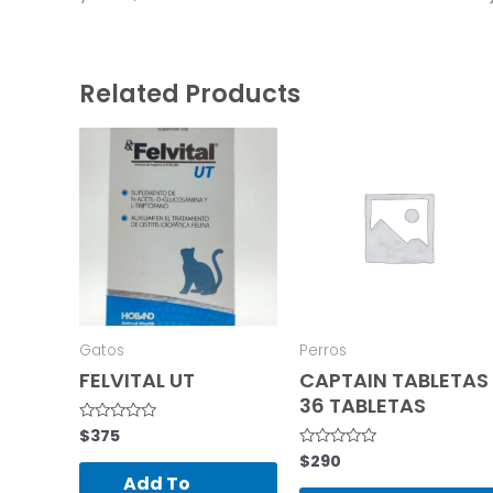
Related Products
Gatos
Perros
FELVITAL UT
CAPTAIN TABLETAS
36 TABLETAS
$
375
Rated
0
$
290
Rated
out
0
of
Add To
out
5