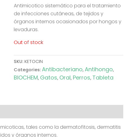
Antimicotico sistemático para el tratamiento
de infecciones cutáneas, de tejidos y
órganos internos ocasionados por hongos y
levaduras.
Out of stock
SKU:
KETOCIN
Antibacteriano
Antihongo
Categories:
,
,
BIOCHEM
Gatos
Oral
Perros
Tableta
,
,
,
,
icoticas, tales como la dermatofitosis, dermatitis
jidos y órganos internos.