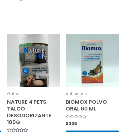
Gatos
Antibiotico
NATURE 4 PETS
BIOMOX POLVO
TALCO
ORAL 60 ML
DESODORIZANTE
100G
$
205
Rated
0
out