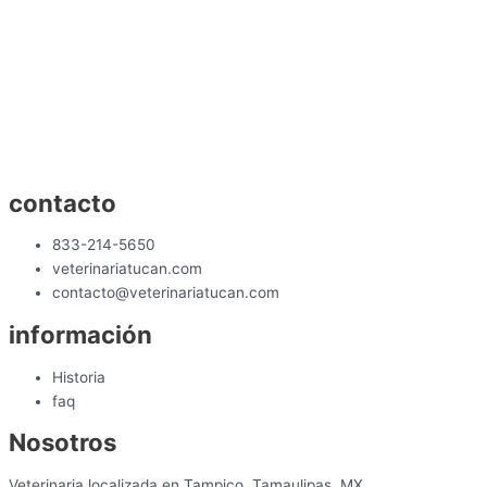
contacto
833-214-5650
veterinariatucan.com
contacto@veterinariatucan.com
información
Historia
faq
Nosotros
Veterinaria localizada en Tampico, Tamaulipas, MX.