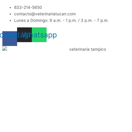
Ir
833-214-5650
al
contacto@veterinariatucan.com
contenido
Lunes a Domingo: 9 a.m. - 1 p.m. / 3 p.m. - 7 p.m.
cebook-
Instagram
Whatsapp
f