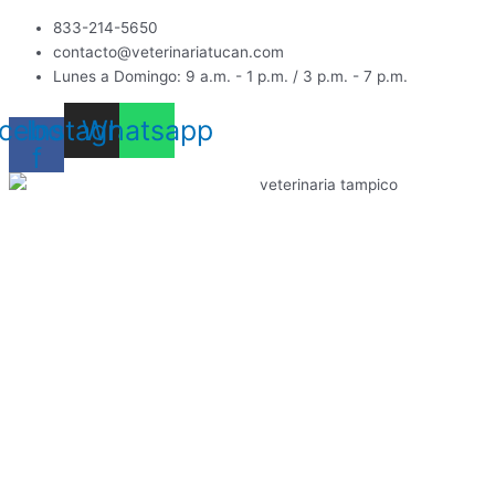
Ir
833-214-5650
al
contacto@veterinariatucan.com
contenido
Lunes a Domingo: 9 a.m. - 1 p.m. / 3 p.m. - 7 p.m.
cebook-
Instagram
Whatsapp
f