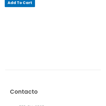
of
Add To Cart
5
Contacto