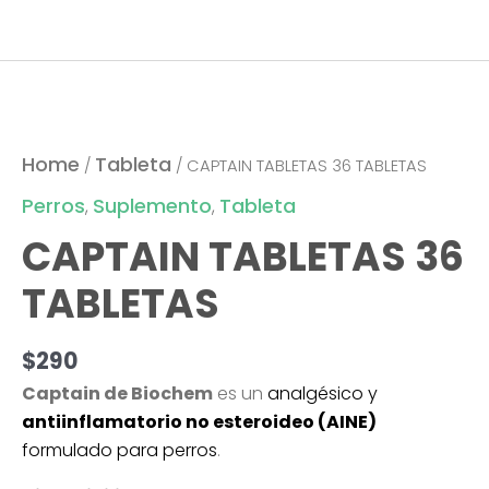
CAPTAIN
TABLETAS
36
Home
Tableta
/
/ CAPTAIN TABLETAS 36 TABLETAS
TABLETAS
Perros
Suplemento
Tableta
,
,
quantity
CAPTAIN TABLETAS 36
TABLETAS
$
290
Captain de Biochem
es un
analgésico y
antiinflamatorio no esteroideo (AINE)
formulado para perros
.