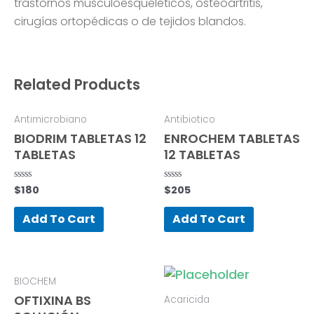
trastornos musculoesqueléticos, osteoartritis,
cirugías ortopédicas o de tejidos blandos.
Related Products
Antimicrobiano
Antibiotico
BIODRIM TABLETAS 12
ENROCHEM TABLETAS
TABLETAS
12 TABLETAS
$
180
$
205
Rated
Rated
0
0
out
out
of
of
Add To Cart
Add To Cart
5
5
BIOCHEM
OFTIXINA BS
Acaricida