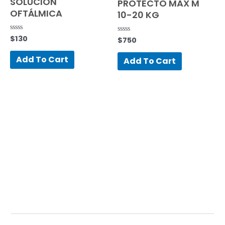
SOLUCIÓN
PROTECTO MAX M
OFTÁLMICA
10-20 KG
$
130
Rated
$
750
Rated
0
0
out
out
of
Add To Cart
of
Add To Cart
5
5