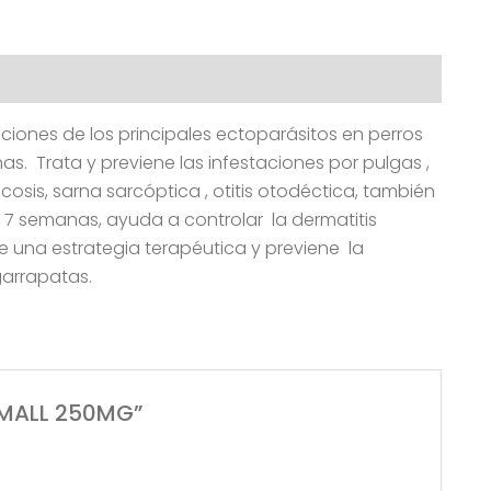
taciones de los principales ectoparásitos en perros
s. Trata y previene las infestaciones por pulgas ,
cosis, sarna sarcóptica , otitis otodéctica, también
r 7 semanas, ayuda a controlar la dermatitis
e una estrategia terapéutica y previene la
garrapatas.
 SMALL 250MG”