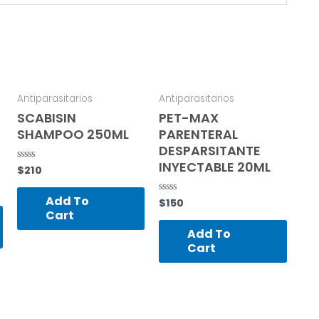
Antiparasitarios
Antiparasitarios
SCABISIN
PET-MAX
SHAMPOO 250ML
PARENTERAL
DESPARSITANTE
INYECTABLE 20ML
$
210
Rated
0
out
of
Add To
$
150
Rated
5
0
Cart
out
of
Add To
5
Cart