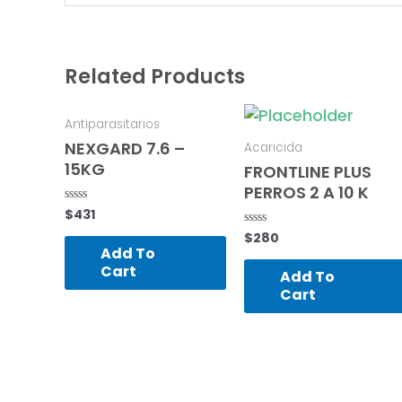
Related Products
Antiparasitarios
NEXGARD 7.6 –
Acaricida
15KG
FRONTLINE PLUS
PERROS 2 A 10 K
$
431
Rated
0
$
280
out
Rated
of
0
Add To
5
out
Cart
of
Add To
5
Cart