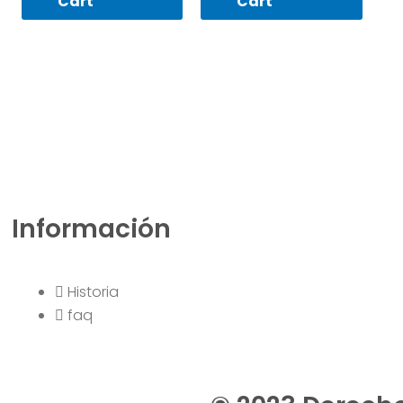
Cart
Cart
Información
Historia
faq