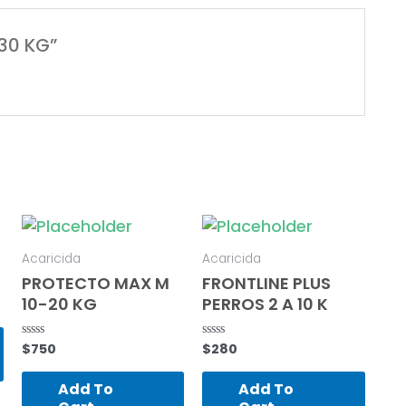
-30 KG”
Acaricida
Acaricida
PROTECTO MAX M
FRONTLINE PLUS
10-20 KG
PERROS 2 A 10 K
$
750
$
280
Rated
Rated
0
0
out
out
of
of
Add To
Add To
5
5