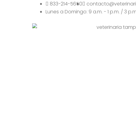
Ir
833-214-5650
contacto@veterinar
Al
Lunes a Domingo: 9 a.m. - 1 p.m. / 3 p.m
Contenido