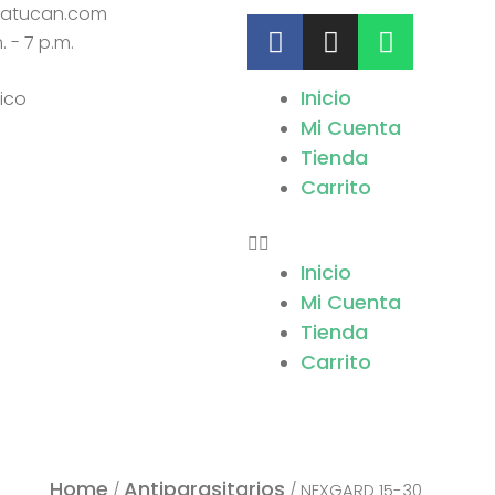
iatucan.com
F
I
W
. - 7 p.m.
A
N
H
C
S
A
Menu
Inicio
E
T
T
Mi Cuenta
B
A
S
Tienda
O
G
A
O
Carrito
R
P
K
A
P
-
M
F
Inicio
Mi Cuenta
Tienda
Carrito
NEXGARD
Home
Antiparasitarios
/
/ NEXGARD 15-30