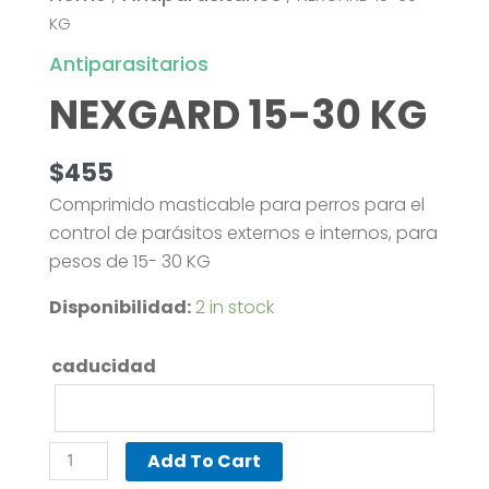
15-
KG
30
Antiparasitarios
KG
NEXGARD 15-30 KG
quantity
$
455
Comprimido masticable para perros para el
control de parásitos externos e internos, para
pesos de 15- 30 KG
Disponibilidad:
2 in stock
caducidad
Add To Cart