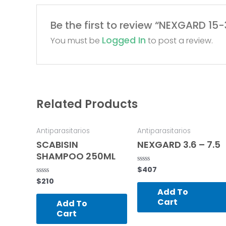
Be the first to review “NEXGARD 15
Logged In
You must be
to post a review.
Related Products
Antiparasitarios
Antiparasitarios
SCABISIN
NEXGARD 3.6 – 7.5
SHAMPOO 250ML
$
407
Rated
0
$
210
Rated
out
0
of
Add To
out
5
of
Cart
Add To
5
Cart