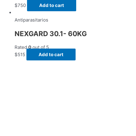
$
750
Add to cart
Antiparasitarios
NEXGARD 30.1- 60KG
Rated
0
out of 5
$
515
Add to cart