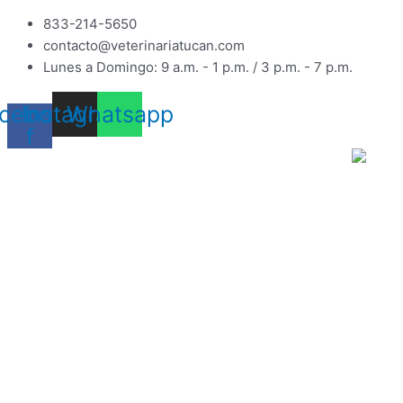
Ir
PET-
833-214-5650
al
MAX
contacto@veterinariatucan.com
contenido
PARENTERAL
Lunes a Domingo: 9 a.m. - 1 p.m. / 3 p.m. - 7 p.m.
DESPARSITANTE
INYECTABLE
cebook-
Instagram
Whatsapp
20ML
f
quantity