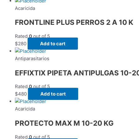
Acaricida
FRONTLINE PLUS PERROS 2 A 10 K
Rated
0
out of 5
$
280
Add to cart
Antiparasitarios
EFFIXTIX PIPETA ANTIPULGAS 10-20
Rated
0
out of 5
$
480
Add to cart
Acaricida
PROTECTO MAX M 10-20 KG
Rated
0
out of 5