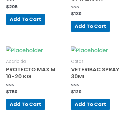
$
205
Rated
0
$
130
Rated
out
0
of
Add To Cart
out
5
of
Add To Cart
5
Acaricida
Gatos
PROTECTO MAX M
VETERIBAC SPRAY
10-20 KG
30ML
$
750
$
120
Rated
Rated
0
0
out
out
of
of
Add To Cart
Add To Cart
5
5