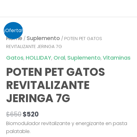
Original
Current
¡Oferta!
price
price
Home
Suplemento
/
/ POTEN PET GATOS
was:
is:
REVITALIZANTE JERINGA 7G
$650.
$520.
Gatos
HOLLIDAY
Oral
Suplemento
Vitaminas
,
,
,
,
POTEN PET GATOS
REVITALIZANTE
JERINGA 7G
$
650
$
520
Biomodulador revitalizante y energizante en pasta
palatable.