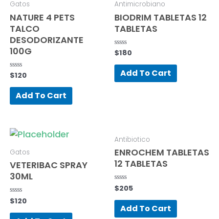
Gatos
Antimicrobiano
NATURE 4 PETS
BIODRIM TABLETAS 12
TALCO
TABLETAS
DESODORIZANTE
100G
$
180
Rated
0
out
of
Add To Cart
$
120
Rated
5
0
out
of
Add To Cart
5
Antibiotico
ENROCHEM TABLETAS
Gatos
12 TABLETAS
VETERIBAC SPRAY
30ML
$
205
Rated
0
$
120
Rated
out
0
of
Add To Cart
out
5
of