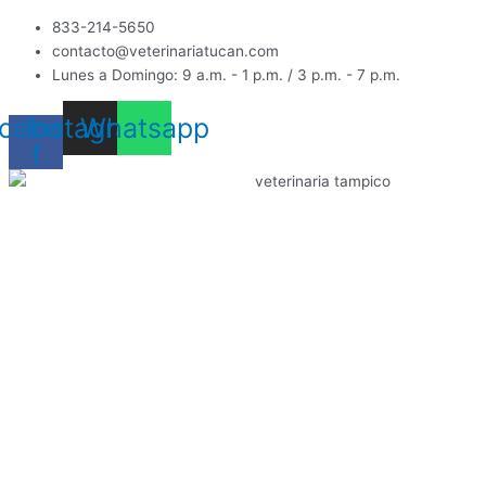
Ir
833-214-5650
al
contacto@veterinariatucan.com
contenido
Lunes a Domingo: 9 a.m. - 1 p.m. / 3 p.m. - 7 p.m.
cebook-
Instagram
Whatsapp
f