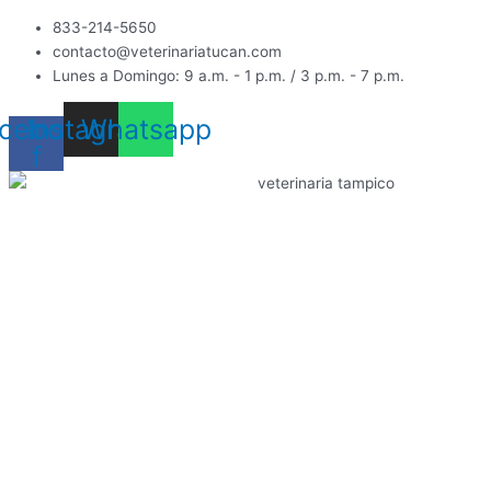
Ir
833-214-5650
al
contacto@veterinariatucan.com
contenido
Lunes a Domingo: 9 a.m. - 1 p.m. / 3 p.m. - 7 p.m.
cebook-
Instagram
Whatsapp
f