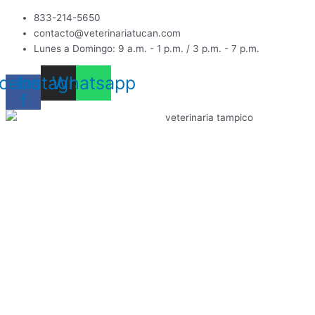
Ir
PROTECTO
833-214-5650
al
MAX
contacto@veterinariatucan.com
contenido
S
Lunes a Domingo: 9 a.m. - 1 p.m. / 3 p.m. - 7 p.m.
5
A
cebook-
Instagram
Whatsapp
10
f
K
quantity