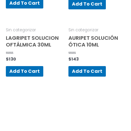
of
Add To Cart
of
Add To Cart
5
5
Sin categorizar
Sin categorizar
LAGRIPET SOLUCION
AURIPET SOLUCIÓN
OFTÁLMICA 30ML
ÓTICA 10ML
$
130
$
143
Rated
Rated
0
0
out
out
of
of
Add To Cart
Add To Cart
5
5