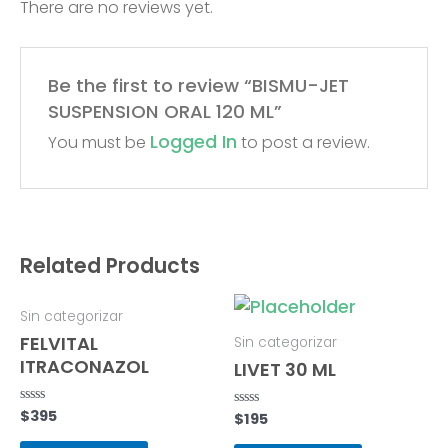
There are no reviews yet.
Be the first to review “BISMU-JET
SUSPENSION ORAL 120 ML”
Logged In
You must be
to post a review.
Related Products
Sin categorizar
FELVITAL
Sin categorizar
ITRACONAZOL
LIVET 30 ML
$
395
Rated
$
195
Rated
0
0
out
out