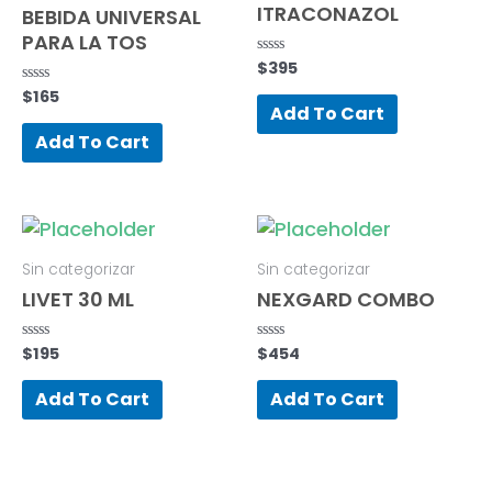
ITRACONAZOL
BEBIDA UNIVERSAL
PARA LA TOS
$
395
Rated
0
$
165
Rated
out
0
of
Add To Cart
out
5
of
Add To Cart
5
Sin categorizar
Sin categorizar
LIVET 30 ML
NEXGARD COMBO
$
195
$
454
Rated
Rated
0
0
out
out
of
of
Add To Cart
Add To Cart
5
5