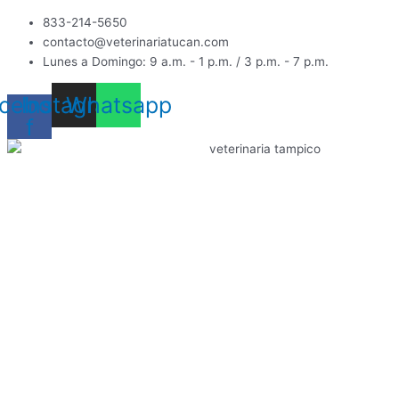
Ir
833-214-5650
al
contacto@veterinariatucan.com
contenido
Lunes a Domingo: 9 a.m. - 1 p.m. / 3 p.m. - 7 p.m.
cebook-
Instagram
Whatsapp
f