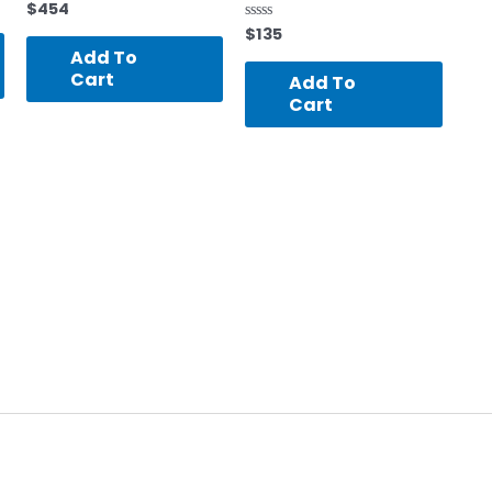
$
454
Rated
0
$
135
Rated
out
0
of
Add To
out
5
of
Cart
Add To
5
Cart