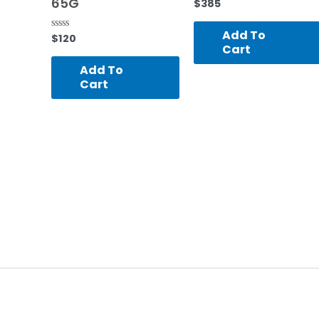
65G
$
385
Rated
0
out
of
Add To
$
120
Rated
5
0
Cart
out
of
Add To
5
Cart