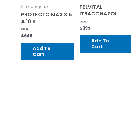
FELVITAL
Sin categorizar
ITRACONAZOL
PROTECTO MAX S 5
A 10 K
$
395
Rated
0
$
645
Rated
out
0
of
Add To
out
5
Cart
of
Add To
5
Cart