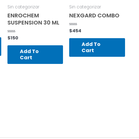
Sin categorizar
Sin categorizar
ENROCHEM
NEXGARD COMBO
SUSPENSION 30 ML
$
454
Rated
0
$
150
Rated
out
0
of
Add To
out
5
of
Cart
Add To
5
Cart