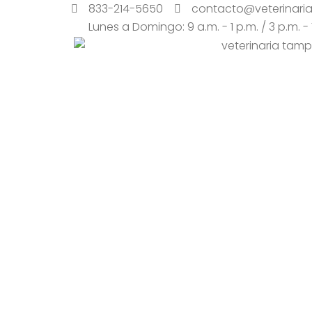
Ir
833-214-5650
contacto@veterinari
Al
Lunes a Domingo: 9 a.m. - 1 p.m. / 3 p.m. -
Contenido