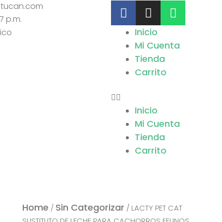
F
I
W
atucan.com
A
N
H
 7 p.m.
C
S
A
Menu
Inicio
E
T
T
Mi Cuenta
B
A
S
Tienda
O
G
A
Carrito
O
R
P
K
A
P
-
M
Inicio
F
Mi Cuenta
Tienda
Carrito
Home
Sin Categorizar
/
/ LACTY PET CAT
SUSTITUTO DE LECHE PARA CACHORROS FELINOS