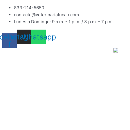
Ir
833-214-5650
al
contacto@veterinariatucan.com
contenido
Lunes a Domingo: 9 a.m. - 1 p.m. / 3 p.m. - 7 p.m.
cebook-
Instagram
Whatsapp
f