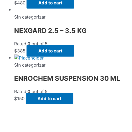
$
480
Add to cart
Sin categorizar
NEXGARD 2.5 – 3.5 KG
Rated
0
out of 5
$
385
Add to cart
Sin categorizar
ENROCHEM SUSPENSION 30 ML
Rated
0
out of 5
$
150
Add to cart