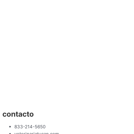
contacto
833-214-5650
veterinariatucan.com