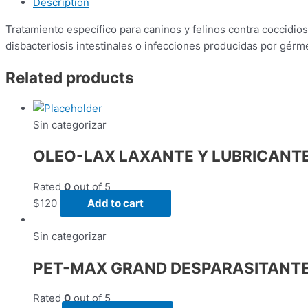
Description
Tratamiento específico para caninos y felinos contra coccidios
disbacteriosis intestinales o infecciones producidas por gérme
Related products
Sin categorizar
OLEO-LAX LAXANTE Y LUBRICANT
Rated
0
out of 5
$
120
Add to cart
Sin categorizar
PET-MAX GRAND DESPARASITANTE
Rated
0
out of 5