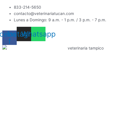
Ir
833-214-5650
al
contacto@veterinariatucan.com
contenido
Lunes a Domingo: 9 a.m. - 1 p.m. / 3 p.m. - 7 p.m.
cebook-
Instagram
Whatsapp
f