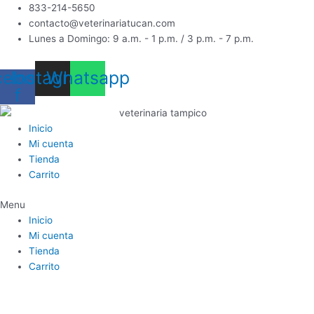
Ir
833-214-5650
al
contacto@veterinariatucan.com
contenido
Lunes a Domingo: 9 a.m. - 1 p.m. / 3 p.m. - 7 p.m.
cebook-
Instagram
Whatsapp
f
Inicio
Mi cuenta
Tienda
Carrito
Menu
Inicio
Mi cuenta
Tienda
Carrito