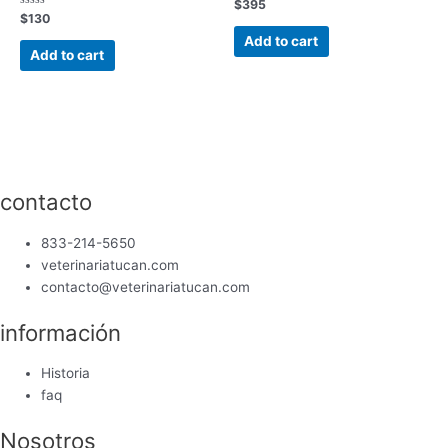
Rated
$
395
0
Rated
$
130
out
0
of
out
Add to cart
5
of
Add to cart
5
contacto
833-214-5650
veterinariatucan.com
contacto@veterinariatucan.com
información
Historia
faq
Nosotros