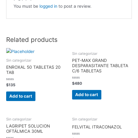
You must be
logged in
to post a review.
Related products
Sin categorizar
PET-MAX GRAND
Sin categorizar
DESPARASITANTE TABLETA
ENROXAL 50 TABLETAS 20
C/6 TABLETAS
TAB
Rated
$
480
Rated
$
135
0
0
out
out
of
Add to cart
of
Add to cart
5
5
Sin categorizar
Sin categorizar
LAGRIPET SOLUCION
FELVITAL ITRACONAZOL
OFTÁLMICA 30ML