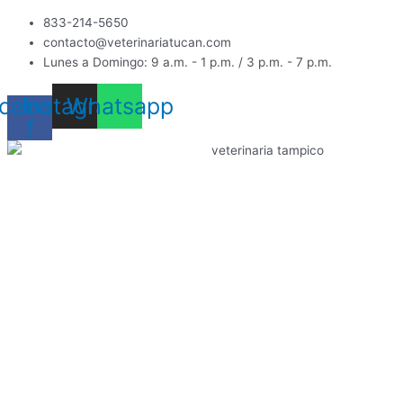
Ir
833-214-5650
al
contacto@veterinariatucan.com
contenido
Lunes a Domingo: 9 a.m. - 1 p.m. / 3 p.m. - 7 p.m.
cebook-
Instagram
Whatsapp
f