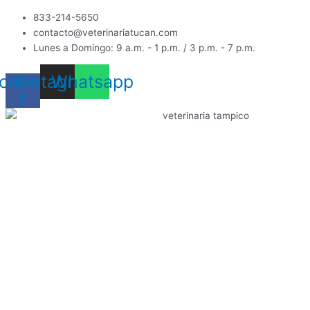
Ir
833-214-5650
al
contacto@veterinariatucan.com
contenido
Lunes a Domingo: 9 a.m. - 1 p.m. / 3 p.m. - 7 p.m.
cebook-
Instagram
Whatsapp
f