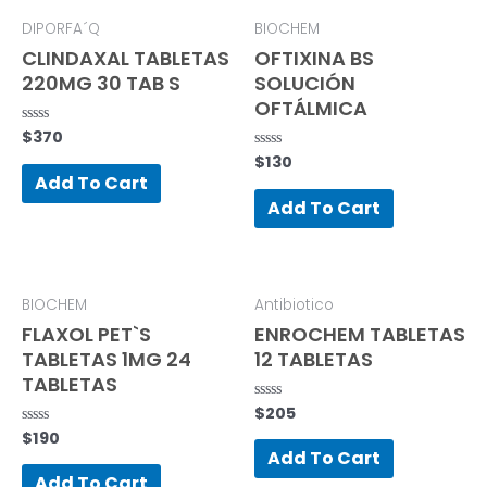
DIPORFA´Q
BIOCHEM
CLINDAXAL TABLETAS
OFTIXINA BS
220MG 30 TAB S
SOLUCIÓN
OFTÁLMICA
$
370
Rated
0
$
130
Rated
out
0
of
Add To Cart
out
5
of
Add To Cart
5
BIOCHEM
Antibiotico
FLAXOL PET`S
ENROCHEM TABLETAS
TABLETAS 1MG 24
12 TABLETAS
TABLETAS
$
205
Rated
0
$
190
Rated
out
0
of
Add To Cart
out
5
of
Add To Cart