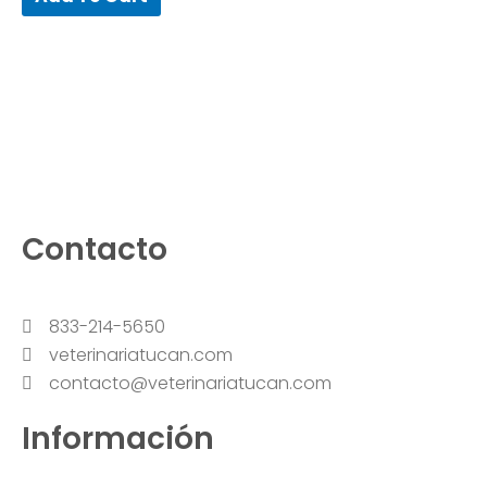
5
Contacto
833-214-5650
veterinariatucan.com
contacto@veterinariatucan.com
Información