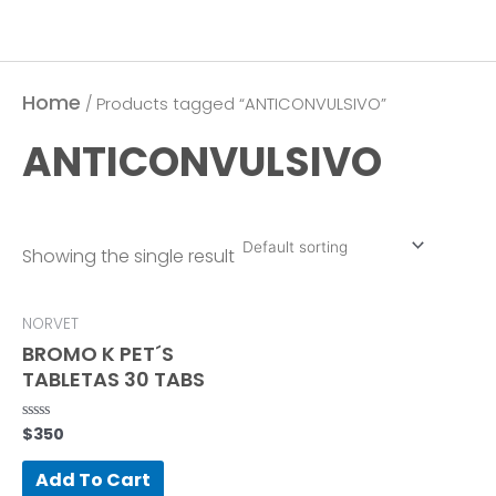
Home
/ Products tagged “ANTICONVULSIVO”
ANTICONVULSIVO
Showing the single result
NORVET
BROMO K PET´S
TABLETAS 30 TABS
$
350
Rated
0
out
of
Add To Cart
5