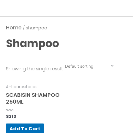
Home
/ shampoo
Shampoo
Showing the single result
Antiparasitarios
SCABISIN SHAMPOO
250ML
$
210
Rated
0
out
of
Add To Cart
5