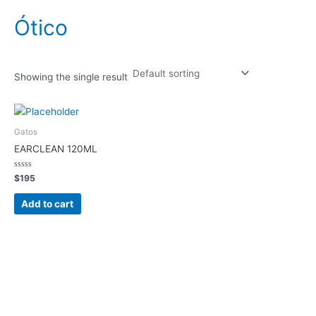
Ótico
Showing the single result
Gatos
EARCLEAN 120ML
Rated
$
195
0
out
of
Add to cart
5