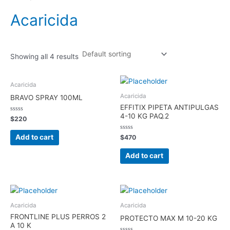
Acaricida
Showing all 4 results
Acaricida
Acaricida
BRAVO SPRAY 100ML
EFFITIX PIPETA ANTIPULGAS
4-10 KG PAQ.2
Rated
$
220
0
out
of
Rated
Add to cart
$
470
5
0
out
of
Add to cart
5
Acaricida
Acaricida
FRONTLINE PLUS PERROS 2
PROTECTO MAX M 10-20 KG
A 10 K