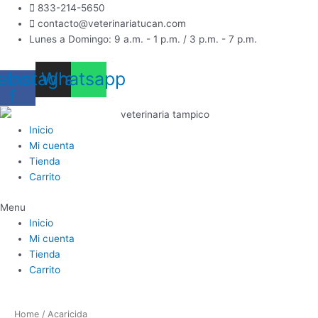
Ir
833-214-5650
al
contacto@veterinariatucan.com
contenido
Lunes a Domingo: 9 a.m. - 1 p.m. / 3 p.m. - 7 p.m.
ebook-
Instagram
Whatsapp
f
Inicio
Mi cuenta
Tienda
Carrito
Menu
Inicio
Mi cuenta
Tienda
Carrito
Home
/ Acaricida