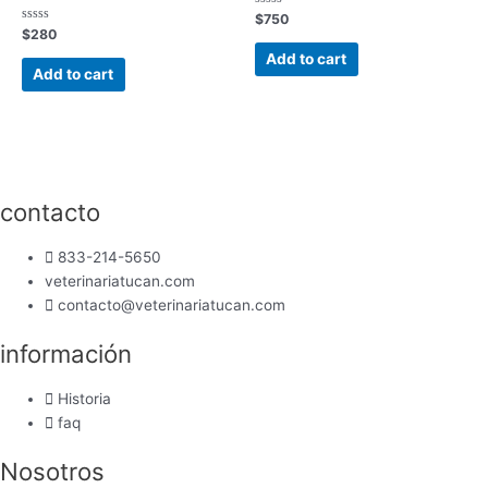
Rated
$
750
0
Rated
$
280
out
0
of
out
Add to cart
5
of
Add to cart
5
contacto
833-214-5650
veterinariatucan.com
contacto@veterinariatucan.com
información
Historia
faq
Nosotros